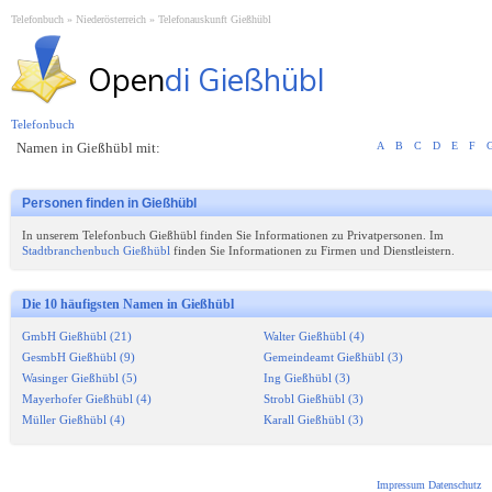
Telefonbuch
Niederösterreich
Telefonauskunft Gießhübl
Open
di Gießhübl
Telefonbuch
Namen in Gießhübl mit:
A
B
C
D
E
F
Personen finden in Gießhübl
In unserem Telefonbuch Gießhübl finden Sie Informationen zu Privatpersonen. Im
Stadtbranchenbuch Gießhübl
finden Sie Informationen zu Firmen und Dienstleistern.
Die 10 häufigsten Namen in Gießhübl
GmbH Gießhübl (21)
Walter Gießhübl (4)
GesmbH Gießhübl (9)
Gemeindeamt Gießhübl (3)
Wasinger Gießhübl (5)
Ing Gießhübl (3)
Mayerhofer Gießhübl (4)
Strobl Gießhübl (3)
Müller Gießhübl (4)
Karall Gießhübl (3)
Impressum
Datenschutz