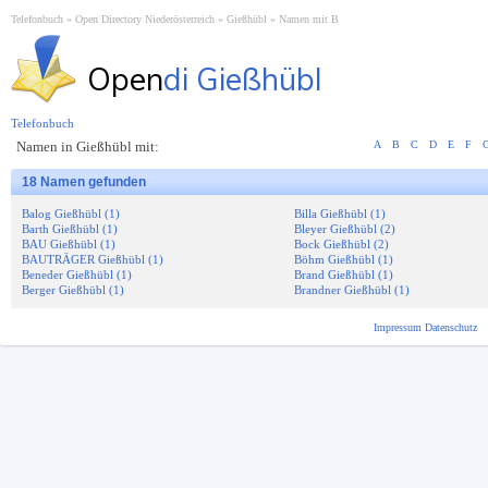
Telefonbuch
Open Directory Niederösterreich
Gießhübl
Namen mit B
Open
di Gießhübl
Telefonbuch
Namen in Gießhübl mit:
A
B
C
D
E
F
18 Namen gefunden
Balog Gießhübl (1)
Billa Gießhübl (1)
Barth Gießhübl (1)
Bleyer Gießhübl (2)
BAU Gießhübl (1)
Bock Gießhübl (2)
BAUTRÄGER Gießhübl (1)
Böhm Gießhübl (1)
Beneder Gießhübl (1)
Brand Gießhübl (1)
Berger Gießhübl (1)
Brandner Gießhübl (1)
Impressum
Datenschutz